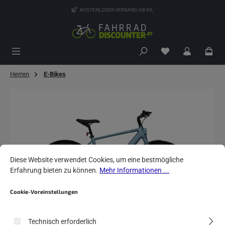
Zum Hauptinhalt springen
KOSTENLOSER VERSAND AB 99,-
Du hast 0 Produk
Herren
E-Bikes
Bildergalerie überspringen
Cookie-Voreinstellungen
Diese Website verwendet Cookies, um eine bestmögliche Erfahrung biete
Diese Website verwendet Cookies, um eine bestmögliche
Erfahrung bieten zu können.
Mehr Informationen ...
Cookie-Voreinstellungen
Technisch erforderlich