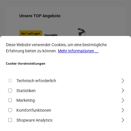
Produktgalerie überspringen
Unsere TOP Angebote
Nur 1 auf Lager!
Nur 2 a
Cookie-Voreinstellungen
Diese Website verwendet Cookies, um eine bestmögliche Erfahrung biete
Rabatt
-12%
-50,42
Diese Website verwendet Cookies, um eine bestmögliche
Erfahrung bieten zu können.
Mehr Informationen ...
Tipp
Tipp
Cookie-Voreinstellungen
Technisch erforderlich
Statistiken
0mm
HERCULES URBANICO F3 gold wave
Marketing
Komfortfunktionen
Shopware Analytics
Verkaufspreis:
Regulärer Preis:
2.199,00 €
2.499,00 €