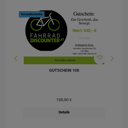
Versandkostenfrei
Versan
GUTSCHEIN 100
Regulärer Preis:
100,00 €
Details