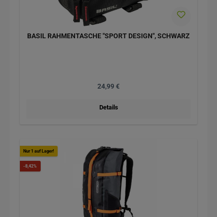
BASIL RAHMENTASCHE "SPORT DESIGN", SCHWARZ
Regulärer Preis:
24,99 €
Details
Nur 1 auf Lager!
Rabatt
-8,42%