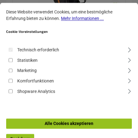
Cookie-Voreinstellungen
Diese Website verwendet Cookies, um eine bestmögliche Erfahrung biete
Diese Website verwendet Cookies, um eine bestmögliche
Erfahrung bieten zu können.
Mehr Informationen ...
ORTLIEB Atrack 25 Rucksack Bikepacking
Cookie-Voreinstellungen
Technisch erforderlich
Verkaufspreis:
Regulärer Preis:
174,00 €
189,99 €
Statistiken
Details
Marketing
Komfortfunktionen
Shopware Analytics
Nur 1 auf Lager!
Rabatt
-11,82%
Alle Cookies akzeptieren