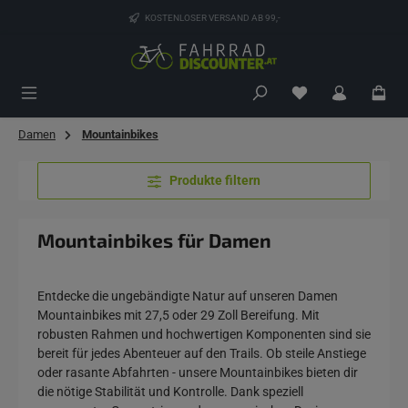
Zum Hauptinhalt springen
KOSTENLOSER VERSAND AB 99,-
Du hast 0 Produk
Damen
Mountainbikes
Produkte filtern
Mountainbikes für Damen
Entdecke die ungebändigte Natur auf unseren Damen
Mountainbikes mit 27,5 oder 29 Zoll Bereifung. Mit
robusten Rahmen und hochwertigen Komponenten sind sie
bereit für jedes Abenteuer auf den Trails. Ob steile Anstiege
oder rasante Abfahrten - unsere Mountainbikes bieten dir
die nötige Stabilität und Kontrolle. Dank speziell