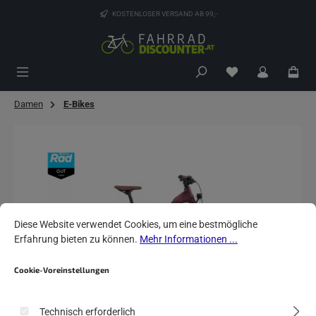
Zum Hauptinhalt springen
KOSTENLOSER VERSAND AB 99,-
Du hast 0 Produk
Damen
E-Bikes
Bildergalerie überspringen
Cookie-Voreinstellungen
Diese Website verwendet Cookies, um eine bestmögliche Erfahrung biete
Diese Website verwendet Cookies, um eine bestmögliche
Erfahrung bieten zu können.
Mehr Informationen ...
Cookie-Voreinstellungen
Technisch erforderlich