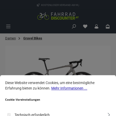
Zum Hauptinhalt springen
KOSTENLOSER VERSAND AB 99,-
Du hast 0 Produk
Damen
Gravel Bikes
Bildergalerie überspringen
Cookie-Voreinstellungen
Diese Website verwendet Cookies, um eine bestmögliche Erfahrung biete
Diese Website verwendet Cookies, um eine bestmögliche
Erfahrung bieten zu können.
Mehr Informationen ...
Cookie-Voreinstellungen
Technisch erforderlich